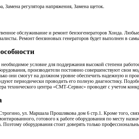
а, Замена регулятора напряжения, Замена щеток.
венное обслуживание и ремонт бензогенераторов Хонда. Любые 
алисты. Ремонт бензиновых генераторов будет выполнен в самы
пособности
– необходимое условие для поддержания высокой степени работ
орудования, производители постоянно совершенствуют свои мод
ько они смогут на должном уровне обеспечить надежную и прои
ндуют периодически проводить его полную диагностику. Подобн
а технического центра «СМТ-Сервис» проводят с учетом конкре
а
Строгино, ул. Маршала Прошлякова дом 6 стр.1. Кроме того, свя
нтированного, готового к работе оборудования по месту назнач
. Поэтому оборудования стоит доверять только профессиональн