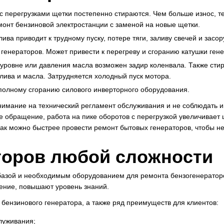
 с перегрузками щетки постепенно стираются. Чем больше износ, 
онт бензиновой электростанции с заменой на новые щетки.
ива приводит к трудному пуску, потере тяги, заливу свечей и засо
генераторов. Может привести к перегреву и сгоранию катушки гене
 уровне или давления масла возможен задир коленвала. Также сти
лива и масла. Затрудняется холодный пуск мотора.
 полному сгоранию силового инверторного оборудования.
нимание на технический регламент обслуживания и не соблюдать и
е обращение, работа на пике оборотов с перегрузкой увеличивает
к можно быстрее провести ремонт бытовых генераторов, чтобы не 
торов любой сложности
базой и необходимым оборудованием для ремонта бензогенератор
ение, повышают уровень знаний.
ензинового генератора, а также ряд преимуществ для клиентов:
луживания;