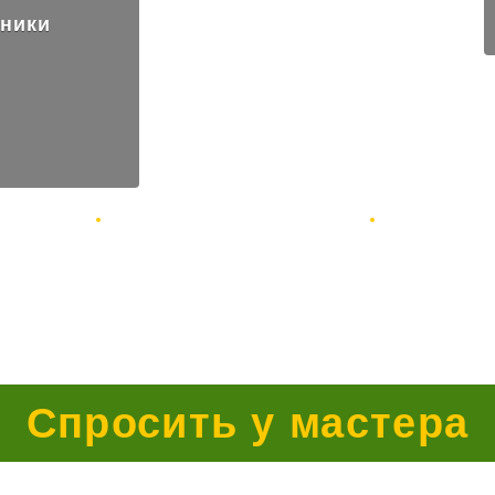
хники
Быстрая диагностика
Согласовываем с вами
за 1 рабочий день
стоимость ремонта по телеф
Спросить у мастера