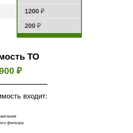
1200
₽
200
₽
мость ТО
900 ₽
имость входит:
ажигания
ого фильтра