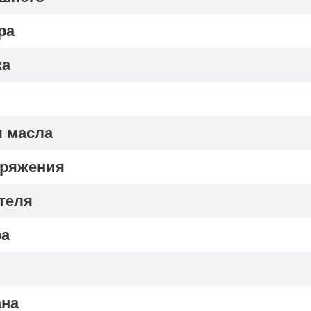
ра
ка
я масла
пряжения
теля
ра
ана