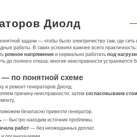
раторов Диолд
понятной задачи — чтобы было электричество там, где сеть 
ездные работы. В таких условиях важнее всего практичность
ть
ровное напряжение
и нормально работать
под нагрузк
уть до полного отказа: многие неисправности устраняются 
 — по понятной схеме
у и ремонт генераторов Диолд.
еляем причину неисправности, затем
согласовываем стои
емонту.
оможем безопасно привезти генератор.
ь
— быстро находим источник проблемы.
ачала работ
— без неожиданных доплат.
 и организациями.