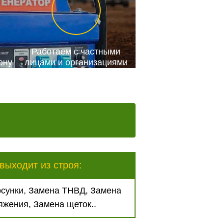
Работаем с частными
ону
лицами и организациями
выходит из строя:
сунки, Замена ТНВД, Замена
яжения, Замена щеток..