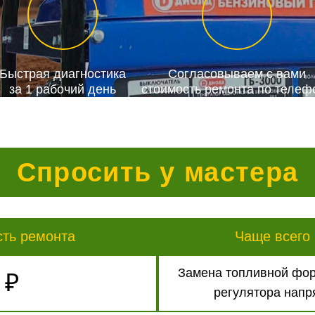
Быстрая диагностика
Согласовываем с вами
за 1 рабочий день
стоимость ремонта по телеф
Спросить у мастера
сть ремонта
Чаще всего 
Замена топливной фор
 ₽
регулятора напр