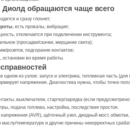
 Диолд обращаются чаще всего
одится и сразу глохнет;
ороты
, есть провалы, вибрация;
щность, отключается при подключении инструмента;
ильное (просадки/скачки, мерцание света);
мм/розеток, подгорание контактов;
, остановки во время работы.
исправностей
 одном из узлов: запуск и электрика, топливная часть (дл
ормирует напряжение. Диагностика нужна, чтобы точно попа
нтакты, выключатели, стартер/зарядка (если предусмотрено
тры, подача топлива, настройка, последствия простоя.
 напряжения (AVR), щёточный узел, диодный мост, обмотки,
о маслу/температуре и другие причины некорректных сраба