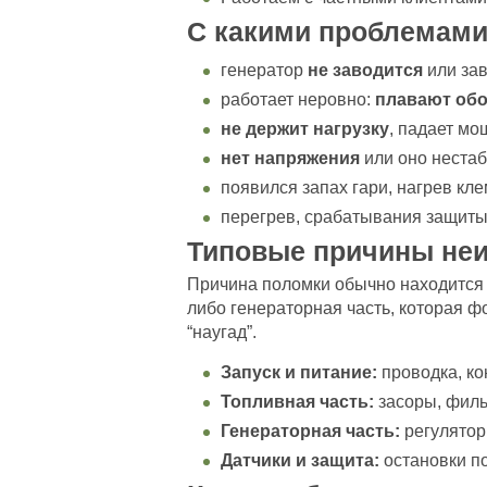
С какими проблемами
генератор
не заводится
или зав
работает неровно:
плавают об
не держит нагрузку
, падает мо
нет напряжения
или оно нестаб
появился запах гари, нагрев кле
перегрев, срабатывания защиты
Типовые причины не
Причина поломки обычно находится в
либо генераторная часть, которая ф
“наугад”.
Запуск и питание:
проводка, ко
Топливная часть:
засоры, филь
Генераторная часть:
регулятор
Датчики и защита:
остановки п