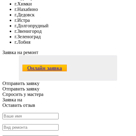
г.Химки
г.Нахабино
г.Дедовск
г.Истра
г.Долгопрудный
г.Звенигород
г.Зеленоград
г.Лобня
Заявка на ремонт
Онлайн заявка
Отправить заявку
Отправить заявку
Спросить у мастера
Заявка
на
Оставить отзыв