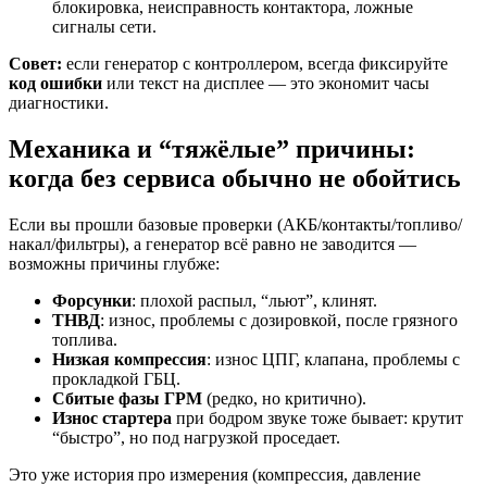
блокировка, неисправность контактора, ложные
сигналы сети.
Совет:
если генератор с контроллером, всегда фиксируйте
код ошибки
или текст на дисплее — это экономит часы
диагностики.
Механика и “тяжёлые” причины:
когда без сервиса обычно не обойтись
Если вы прошли базовые проверки (АКБ/контакты/топливо/
накал/фильтры), а генератор всё равно не заводится —
возможны причины глубже:
Форсунки
: плохой распыл, “льют”, клинят.
ТНВД
: износ, проблемы с дозировкой, после грязного
топлива.
Низкая компрессия
: износ ЦПГ, клапана, проблемы с
прокладкой ГБЦ.
Сбитые фазы ГРМ
(редко, но критично).
Износ стартера
при бодром звуке тоже бывает: крутит
“быстро”, но под нагрузкой проседает.
Это уже история про измерения (компрессия, давление