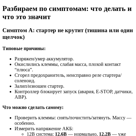
Разбираем по симптомам: что делать и
что это значит
Симптом А: стартер не крутит (тишина или один
щелчок)
Типовые причины:
Разряжен/умер аккумулятор.
Окислились клеммы, слабая масса, плохой контакт
“плюса”.
Сгорел предохранитель, неисправно реле стартера/
соленоид.
Залип/изношен стартер.
Контроллер блокирует запуск (авария, E-STOP, датчики,
АВР).
Что можно сделать самому:
Проверить клеммы: снять/почистить/затянуть. Массу —
особенно.
Измерить напряжение АКБ:
12В система:
12.6В
— нормально,
12.2В
— уже