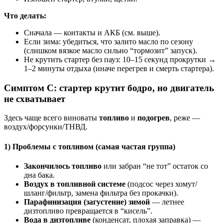
Что делать:
Сначала — контакты и АКБ (см. выше).
Если зима: убедиться, что залито масло по сезону
(слишком вязкое масло сильно “тормозит” запуск).
Не крутить стартер без пауз: 10–15 секунд прокрутки →
1–2 минуты отдыха (иначе перегрев и смерть стартера).
Симптом C: стартер крутит бодро, но двигатель
не схватывает
Здесь чаще всего виноваты
топливо
и
подогрев
, реже —
воздух/форсунки/ТНВД.
1) Проблемы с топливом (самая частая группа)
Закончилось топливо
или забран “не тот” остаток со
дна бака.
Воздух в топливной системе
(подсос через хомут/
шланг/фильтр, замена фильтра без прокачки).
Парафинизация (загустение) зимой
— летнее
дизтопливо превращается в “кисель”.
Вода в дизтопливе
(конденсат, плохая заправка) —