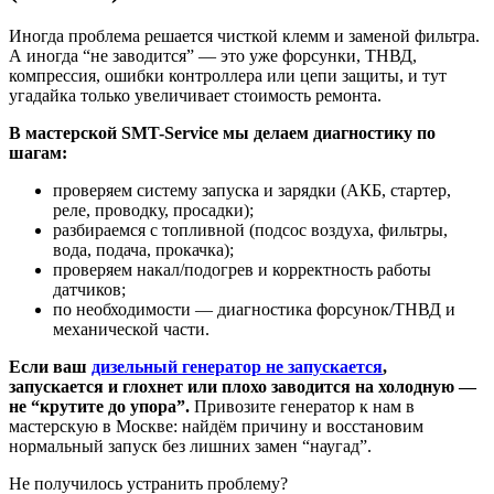
Иногда проблема решается чисткой клемм и заменой фильтра.
А иногда “не заводится” — это уже форсунки, ТНВД,
компрессия, ошибки контроллера или цепи защиты, и тут
угадайка только увеличивает стоимость ремонта.
В мастерской SMT-Service мы делаем диагностику по
шагам:
проверяем систему запуска и зарядки (АКБ, стартер,
реле, проводку, просадки);
разбираемся с топливной (подсос воздуха, фильтры,
вода, подача, прокачка);
проверяем накал/подогрев и корректность работы
датчиков;
по необходимости — диагностика форсунок/ТНВД и
механической части.
Если ваш
дизельный генератор не запускается
,
запускается и глохнет или плохо заводится на холодную —
не “крутите до упора”.
Привозите генератор к нам в
мастерскую в Москве: найдём причину и восстановим
нормальный запуск без лишних замен “наугад”.
Не получилось устранить проблему?