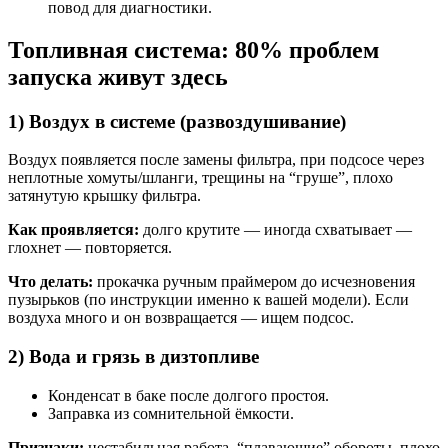
повод для диагностики.
Топливная система: 80% проблем
запуска живут здесь
1) Воздух в системе (развоздушивание)
Воздух появляется после замены фильтра, при подсосе через
неплотные хомуты/шланги, трещины на “груше”, плохо
затянутую крышку фильтра.
Как проявляется:
долго крутите — иногда схватывает —
глохнет — повторяется.
Что делать:
прокачка ручным праймером до исчезновения
пузырьков (по инструкции именно к вашей модели). Если
воздуха много и он возвращается — ищем подсос.
2) Вода и грязь в дизтопливе
Конденсат в баке после долгого простоя.
Заправка из сомнительной ёмкости.
Признаки:
нестабильная работа, “плавающие” обороты, плохо