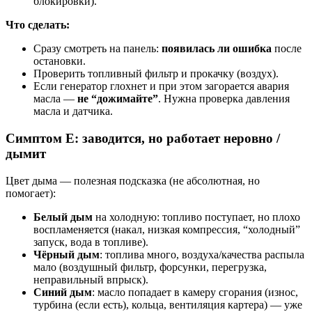
блокировки).
Что сделать:
Сразу смотреть на панель:
появилась ли ошибка
после
остановки.
Проверить топливный фильтр и прокачку (воздух).
Если генератор глохнет и при этом загорается авария
масла —
не “дожимайте”
. Нужна проверка давления
масла и датчика.
Симптом E: заводится, но работает неровно /
дымит
Цвет дыма — полезная подсказка (не абсолютная, но
помогает):
Белый дым
на холодную: топливо поступает, но плохо
воспламеняется (накал, низкая компрессия, “холодный”
запуск, вода в топливе).
Чёрный дым
: топлива много, воздуха/качества распыла
мало (воздушный фильтр, форсунки, перегрузка,
неправильный впрыск).
Синий дым
: масло попадает в камеру сгорания (износ,
турбина (если есть), кольца, вентиляция картера) — уже