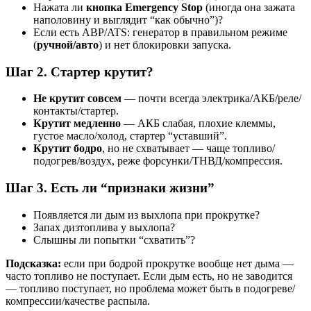
Нажата ли
кнопка Emergency Stop
(иногда она зажата
наполовину и выглядит “как обычно”)?
Если есть АВР/ATS: генератор в правильном режиме
(
ручной/авто
) и нет блокировки запуска.
Шаг 2. Стартер крутит?
Не крутит совсем
— почти всегда электрика/АКБ/реле/
контакты/стартер.
Крутит медленно
— АКБ слабая, плохие клеммы,
густое масло/холод, стартер “уставший”.
Крутит бодро
, но не схватывает — чаще топливо/
подогрев/воздух, реже форсунки/ТНВД/компрессия.
Шаг 3. Есть ли “признаки жизни”
Появляется ли дым из выхлопа при прокрутке?
Запах дизтоплива у выхлопа?
Слышны ли попытки “схватить”?
Подсказка:
если при бодрой прокрутке вообще нет дыма —
часто топливо не поступает. Если дым есть, но не заводится
— топливо поступает, но проблема может быть в подогреве/
компрессии/качестве распыла.