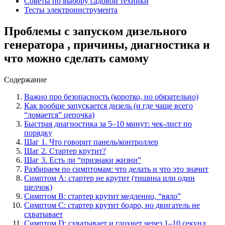
Советы по выбору садовой техники
Тесты электроинструмента
Проблемы с запуском дизельного
генератора , причины, диагностика и
что можно сделать самому
Содержание
Важно про безопасность (коротко, но обязательно)
Как вообще запускается дизель (и где чаще всего
“ломается” цепочка)
Быстрая диагностика за 5–10 минут: чек-лист по
порядку
Шаг 1. Что говорит панель/контроллер
Шаг 2. Стартер крутит?
Шаг 3. Есть ли “признаки жизни”
Разбираем по симптомам: что делать и что это значит
Симптом А: стартер не крутит (тишина или один
щелчок)
Симптом B: стартер крутит медленно, “вяло”
Симптом C: стартер крутит бодро, но двигатель не
схватывает
Симптом D: схватывает и глохнет через 1–10 секунд