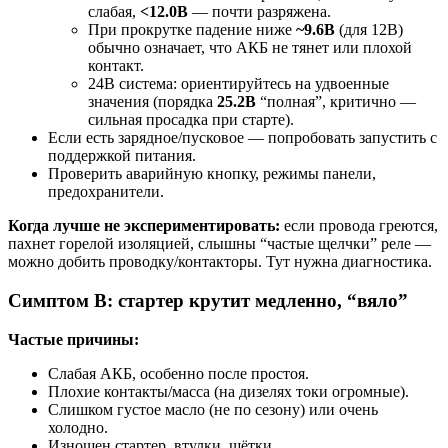
слабая,
<12.0В
— почти разряжена.
При прокрутке падение ниже
~9.6В
(для 12В)
обычно означает, что АКБ не тянет или плохой
контакт.
24В система: ориентируйтесь на удвоенные
значения (порядка
25.2В
“полная”, критично —
сильная просадка при старте).
Если есть зарядное/пусковое — попробовать запустить с
поддержкой питания.
Проверить аварийную кнопку, режимы панели,
предохранители.
Когда лучше не экспериментировать:
если провода греются,
пахнет горелой изоляцией, слышны “частые щелчки” реле —
можно добить проводку/контакторы. Тут нужна диагностика.
Симптом B: стартер крутит медленно, “вяло”
Частые причины:
Слабая АКБ, особенно после простоя.
Плохие контакты/масса (на дизелях токи огромные).
Слишком густое масло (не по сезону) или очень
холодно.
Изношен стартер, втулки, щётки.