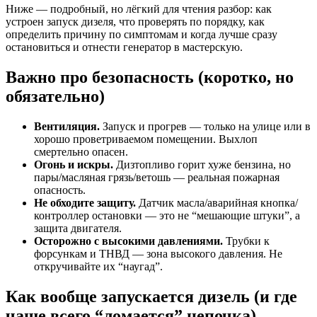
Ниже — подробный, но лёгкий для чтения разбор: как
устроен запуск дизеля, что проверять по порядку, как
определить причину по симптомам и когда лучше сразу
остановиться и отнести генератор в мастерскую.
Важно про безопасность (коротко, но
обязательно)
Вентиляция.
Запуск и прогрев — только на улице или в
хорошо проветриваемом помещении. Выхлоп
смертельно опасен.
Огонь и искры.
Дизтопливо горит хуже бензина, но
пары/масляная грязь/ветошь — реальная пожарная
опасность.
Не обходите защиту.
Датчик масла/аварийная кнопка/
контроллер остановки — это не “мешающие штуки”, а
защита двигателя.
Осторожно с высокими давлениями.
Трубки к
форсункам и ТНВД — зона высокого давления. Не
откручивайте их “наугад”.
Как вообще запускается дизель (и где
чаще всего “ломается” цепочка)