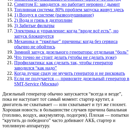
Симптом E: заводится, но работает неровно / дымит
Топливная система: 80% проблем запуска живут здесь
1) Воздух в системе (развоздушивание)
2) Вода и грязь в дизтопливе
3) Забитые фильтры
Электрика и управление: когда “вроде всё есть”, но
запуск блокируется
Механика и “тяжёлые” причины: когда без сервиса
обычно не обойтись
Зимний запуск дизельного генератора: отдельная “боль”
Что точно не стоит делать (чтобы не сделать хуже)
Профилактика: как сделать так, чтобы генератор
заводился “как надо”
Когда лучше сразу не мучить генератор и не рисковать
Если не получается — привозите дизельный генератор в
SMT-Service (Москва)
Дизельный генератор обычно запускается “всегда и везде”,
пока не наступает тот самый момент: стартер крутит, а
двигатель не схватывает — или схватывает и тут же глохнет.
Хорошая новость: в большинстве случаев причина банальная
(топливо, воздух, аккумулятор, подогрев). Плохая — попытки
“крутить до победного” часто добивают АКБ, стартер и
топливную аппаратуру.