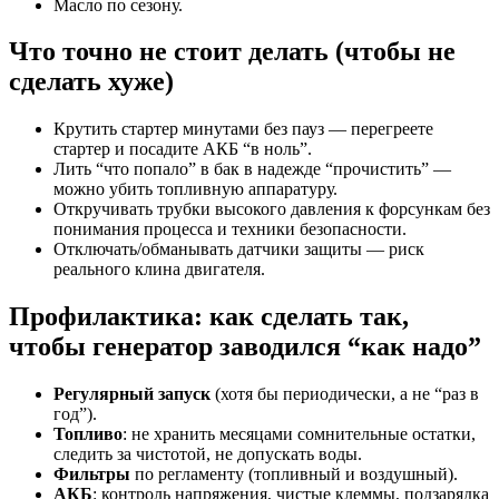
Масло по сезону.
Что точно не стоит делать (чтобы не
сделать хуже)
Крутить стартер минутами без пауз — перегреете
стартер и посадите АКБ “в ноль”.
Лить “что попало” в бак в надежде “прочистить” —
можно убить топливную аппаратуру.
Откручивать трубки высокого давления к форсункам без
понимания процесса и техники безопасности.
Отключать/обманывать датчики защиты — риск
реального клина двигателя.
Профилактика: как сделать так,
чтобы генератор заводился “как надо”
Регулярный запуск
(хотя бы периодически, а не “раз в
год”).
Топливо
: не хранить месяцами сомнительные остатки,
следить за чистотой, не допускать воды.
Фильтры
по регламенту (топливный и воздушный).
АКБ
: контроль напряжения, чистые клеммы, подзарядка