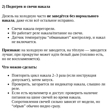
2) Подогрев и свечи накала
Дизель на холодную часто
не заведётся без нормального
накала
, даже если всё остальное исправно.
Свечи накала перегорели.
Не работает реле накала/питание на свечи.
Датчик температуры “обманывает” контроллер, и накал
не включается.
Признаки:
на холодную не заводится, на тёплую — заводится
лучше; при прокрутке может идти белый дым (топливо есть,
но не воспламеняется).
Что можно сделать:
Повторить цикл накала 2–3 раза (если инструкция
допускает), затем запуск.
Проверить, загорается ли индикатор накала, слышно ли
реле.
Если есть мультиметр и доступ: проверить наличие
питания на шине свечей во время накала.
Сопротивления свечей сильно зависят от модели, но
“обрыв” обычно видно сразу.