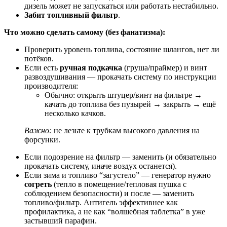
дизель может не запускаться или работать нестабильно.
Забит топливный фильтр
.
Что можно сделать самому (без фанатизма):
Проверить уровень топлива, состояние шлангов, нет ли
потёков.
Если есть
ручная подкачка
(груша/праймер) и винт
развоздушивания — прокачать систему по инструкции
производителя:
Обычно: открыть штуцер/винт на фильтре →
качать до топлива без пузырей → закрыть → ещё
несколько качков.
Важно:
не лезьте к трубкам высокого давления на
форсунки.
Если подозрение на фильтр — заменить (и обязательно
прокачать систему, иначе воздух останется).
Если зима и топливо “загустело” — генератор нужно
согреть
(тепло в помещение/тепловая пушка с
соблюдением безопасности) и после — заменить
топливо/фильтр. Антигель эффективнее как
профилактика, а не как “волшебная таблетка” в уже
застывший парафин.