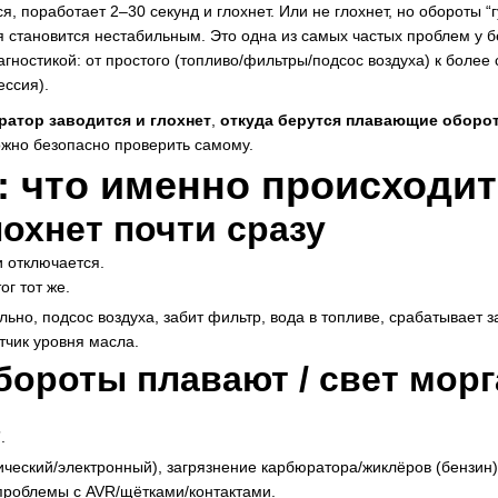
, поработает 2–30 секунд и глохнет. Или не глохнет, но обороты “г
еля становится нестабильным. Это одна из самых частых проблем у
агностикой: от простого (топливо/фильтры/подсос воздуха) к более
ессия).
ратор заводится и глохнет
,
откуда берутся плавающие оборо
можно безопасно проверить самому.
 что именно происходит?
лохнет почти сразу
и отключается.
ог тот же.
льно, подсос воздуха, забит фильтр, вода в топливе, срабатывает 
тчик уровня масла.
обороты плавают / свет морг
.
ческий/электронный), загрязнение карбюратора/жиклёров (бензин)
 проблемы с AVR/щётками/контактами.