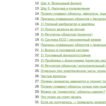
Шаг 4. Воздушный фильтр
Шаг 5. Нагрузка и подключение
Почему плавают обороты: двигатель “ищ
Причины плавающих оборотов у бензоге
1) Грязный карбюратор и жиклёры
2) Подсос воздуха во впуске
3) Регулятор оборотов (governor)
4) Система ECO / экономичный режим
Причины плавающих оборотов у дизельн
1) Воздух в топливной системе
2) Топливный фильтр/отстойник
3) Проблемы с форсунками (качество ра
4) Регулятор оборотов / исполнительный
Отдельно про электрическую часть: когда
Частые вопросы
Почему генератор заводится и глохнет т
Почему плавают обороты только при под
Можно ли “подкрутить” обороты самому?
Что точно не стоит делать
Если не получилось — привозите генерат