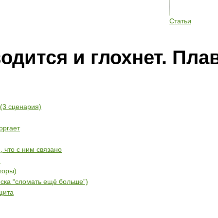
Статьи
одится и глохнет. Пла
(3 сценария)
оргает
 что с ним связано
)
торы)
ска “сломать ещё больше”)
щита