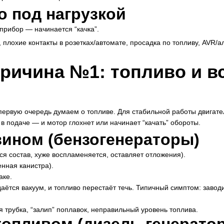
о под нагрузкой
прибор — начинается “качка”.
 плохие контакты в розетках/автомате, просадка по топливу, AVR/а
ричина №1: топливо и вс
 первую очередь думаем о топливе. Для стабильной работы двигат
 в подаче — и мотор глохнет или начинает “качать” обороты.
ином (бензогенераторы)
я состав, хуже воспламеняется, оставляет отложения).
енная канистра).
аке.
аётся вакуум, и топливо перестаёт течь. Типичный симптом: заводи
я трубка, “залип” поплавок, неправильный уровень топлива.