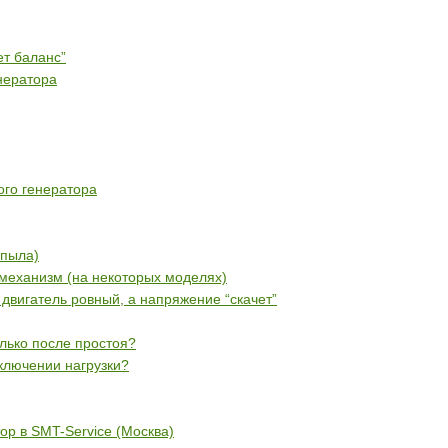
ет баланс”
нератора
ого генератора
спыла)
 механизм (на некоторых моделях)
 двигатель ровный, а напряжение “скачет”
олько после простоя?
ключении нагрузки?
ор в SMT-Service (Москва)