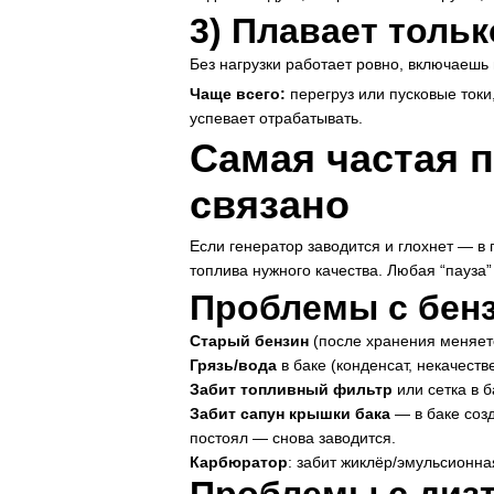
3) Плавает тольк
Без нагрузки работает ровно, включаешь 
Чаще всего:
перегруз или пусковые токи,
успевает отрабатывать.
Самая частая п
связано
Если генератор заводится и глохнет — в
топлива нужного качества. Любая “пауза”
Проблемы с бенз
Старый бензин
(после хранения меняетс
Грязь/вода
в баке (конденсат, некачеств
Забит топливный фильтр
или сетка в б
Забит сапун крышки бака
— в баке созд
постоял — снова заводится.
Карбюратор
: забит жиклёр/эмульсионна