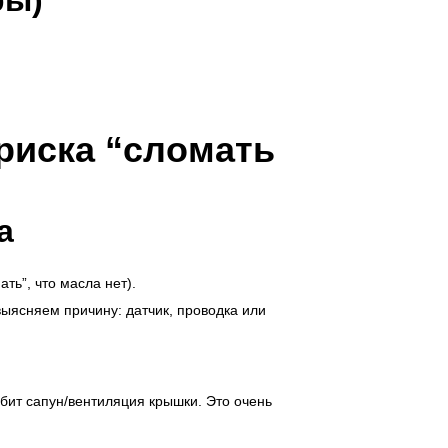
ры)
риска “сломать
а
ть”, что масла нет).
выясняем причину: датчик, проводка или
абит сапун/вентиляция крышки. Это очень