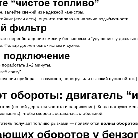
те “чистое топливо”
, залейте свежий из надёжной канистры.
ойник (если есть), оцените топливо на наличие воды/мутности.
ый фильтр
ает переобогащение смеси у бензиновых и “удушение” у дизельных
м. Фильтр должен быть чистым и сухим.
 и подключение
е поработать 1–2 минуты.
“всё сразу”.
лючении прибора — возможно, перегруз или высокий пусковой ток (
т обороты: двигатель “
ателя (по ней держатся частота и напряжение). Когда нагрузка ме
меньшить), чтобы скорость оставалась стабильной.
вигатель получает топливо рывками — появляются
волны оборотов
ющих оборотов у бензо