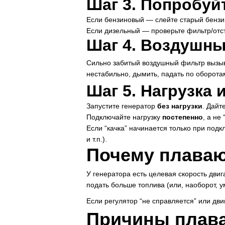
Шаг 3. Попробуй
Если бензиновый — слейте старый бензин
Если дизельный — проверьте фильтр/отст
Шаг 4. Воздушн
Сильно забитый воздушный фильтр вызыв
нестабильно, дымить, падать по оборота
Шаг 5. Нагрузка
Запустите генератор
без нагрузки
. Дайт
Подключайте нагрузку
постепенно
, а не 
Если “качка” начинается только при подк
и т.п.).
Почему плаваю
У генератора есть целевая скорость двиг
подать больше топлива (или, наоборот, у
Если регулятор “не справляется” или д
Причины плава