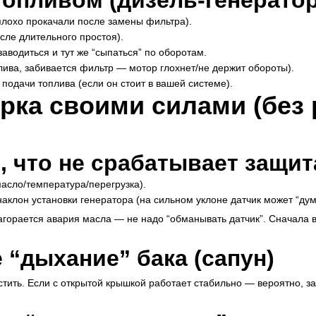
опливом (дизель-генерато
плохо прокачали после замены фильтра).
сле длительного простоя).
аводиться и тут же “сыпаться” по оборотам.
ива, забивается фильтр — мотор глохнет/не держит обороты).
подачи топлива (если он стоит в вашей системе).
рка своими силами (без 
, что не срабатывает защит
асло/температура/перегрузка).
клон установки генератора (на сильном уклоне датчик может “дума
загорается авария масла — не надо “обманывать датчик”. Сначала 
 “дыхание” бака (сапун)
стить. Если с открытой крышкой работает стабильно — вероятно, з