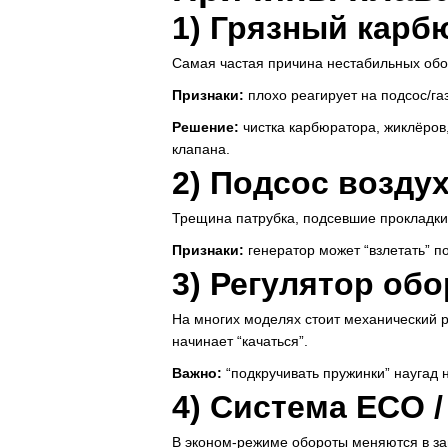
1) Грязный карб
Самая частая причина нестабильных обор
Признаки:
плохо реагирует на подсос/га
Решение:
чистка карбюратора, жиклёров,
клапана.
2) Подсос воздух
Трещина патрубка, подсевшие прокладки,
Признаки:
генератор может “взлетать” п
3) Регулятор обо
На многих моделях стоит механический ре
начинает “качаться”.
Важно:
“подкручивать пружинки” наугад н
4) Система ECO 
В эконом-режиме обороты меняются в зав