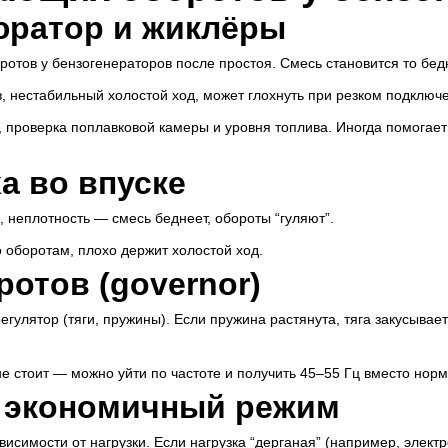
юратор и жиклёры
отов у бензогенераторов после простоя. Смесь становится то бедно
з, нестабильный холостой ход, может глохнуть при резком подключе
 проверка поплавковой камеры и уровня топлива. Иногда помогает
а во впуске
 неплотность — смесь беднеет, обороты “гуляют”.
о оборотам, плохо держит холостой ход.
ротов (governor)
гулятор (тяги, пружины). Если пружина растянута, тяга закусывае
е стоит — можно уйти по частоте и получить 45–55 Гц вместо норм
/ экономичный режим
исимости от нагрузки. Если нагрузка “дерганая” (например, элект