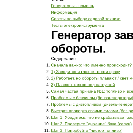
Генераторы - помощь
Информация
Советы по выбору садовой техники
Тесты электроинструмента
Генератор зав
обороты.
Содержание
Сначала важно: что именно происходит? 
1) Заводится и глохнет почти сразу
2) Работает, но обороты плавают / свет м
3) Плавает только под нагрузкой
Самая частая причина №1: топливо и всё,
Проблемы с бензином (бензогенераторы
Проблемы с дизтопливом (дизель-генера
Быстрая проверка своими силами (без ри
Шаг 1. Убедитесь, что не срабатывает за
Шаг 2. Проверьте “дыхание” бака (сапун)
Шаг 3. Попробуйте “чистое топливо”